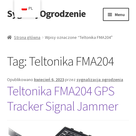
PL
SygnałyOgrodzenie
Przejdź
Przejdź
Menu
do
do
nawigacji
treści
Strona główna
Strona główna
Wpisy oznaczone “Teltonika FMA204”
Blog
Tag:
Teltonika FMA204
Koszyk
Kasa
Opublikowano
kwiecień 6, 2023
przez
sygnalizacja ogrodzenia
Teltonika FMA204 GPS
Kontakt
Tracker Signal Jammer
Moje konto
Sklep