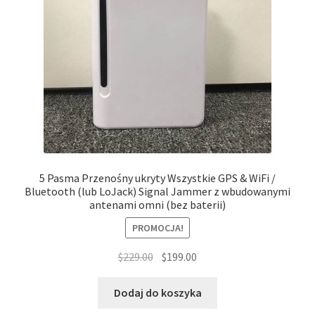
5 Pasma Przenośny ukryty Wszystkie GPS & WiFi /
Bluetooth (lub LoJack) Signal Jammer z wbudowanymi
antenami omni (bez baterii)
PROMOCJA!
Pierwotna
Aktualna
$
229.00
$
199.00
cena
cena
wynosiła:
wynosi:
Dodaj do koszyka
$229.00.
$199.00.