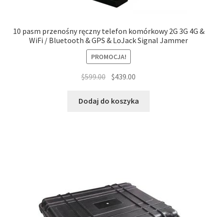
10 pasm przenośny ręczny telefon komórkowy 2G 3G 4G &
WiFi / Bluetooth & GPS & LoJack Signal Jammer
PROMOCJA!
Pierwotna
Aktualna
$
599.00
$
439.00
cena
cena
wynosiła:
wynosi:
Dodaj do koszyka
$599.00.
$439.00.