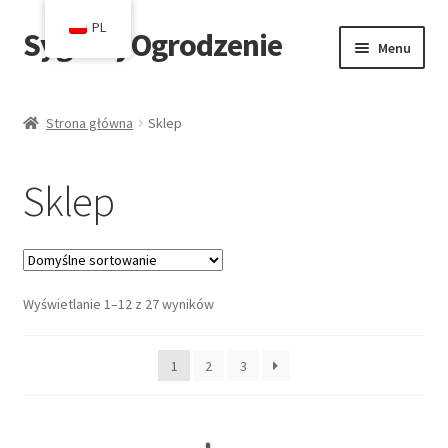
PL
SygnałyOgrodzenie
Przejdź
Przejdź
Menu
do
do
nawigacji
treści
Strona główna
Strona główna
Sklep
Blog
Sklep
Koszyk
Kasa
Wyświetlanie 1–12 z 27 wyników
Kontakt
Moje konto
1
2
3
Sklep