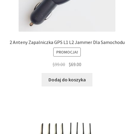
2 Anteny Zapalniczka GPS L1 L2 Jammer Dla Samochodu
PROMOCJA!
Pierwotna
Aktualna
$
99.00
$
69.00
cena
cena
wynosiła:
wynosi:
Dodaj do koszyka
$99.00.
$69.00.