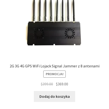
2G 3G 4G GPS WiFi Lojack Signal Jammer z 8 antenami
PROMOCJA!
Pierwotna
Aktualna
$
399.00
$
369.00
cena
cena
wynosiła:
wynosi:
Dodaj do koszyka
$399.00.
$369.00.