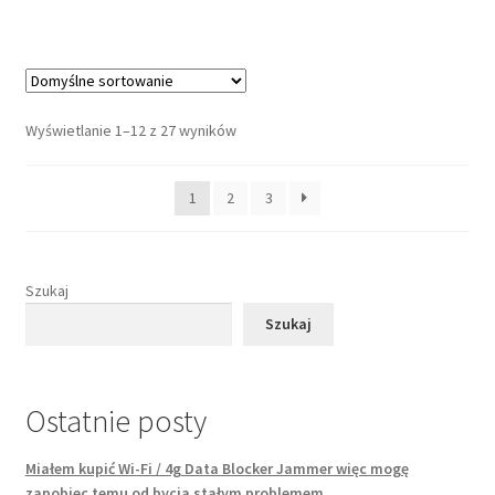
Wyświetlanie 1–12 z 27 wyników
1
2
3
Szukaj
Szukaj
Ostatnie posty
Miałem kupić Wi-Fi / 4g Data Blocker Jammer więc mogę
zapobiec temu od bycia stałym problemem