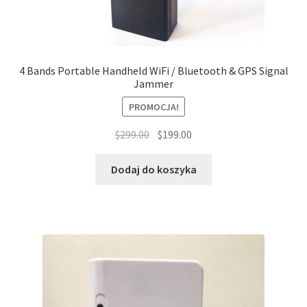
4 Bands Portable Handheld WiFi / Bluetooth & GPS Signal
Jammer
PROMOCJA!
Pierwotna
Aktualna
$
299.00
$
199.00
cena
cena
wynosiła:
wynosi:
Dodaj do koszyka
$299.00.
$199.00.