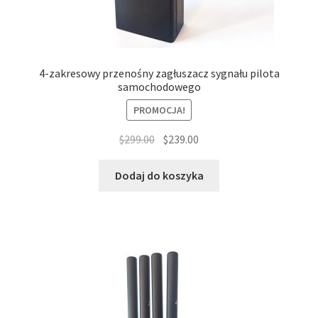
4-zakresowy przenośny zagłuszacz sygnału pilota
samochodowego
PROMOCJA!
Pierwotna
Aktualna
$
299.00
$
239.00
cena
cena
wynosiła:
wynosi:
Dodaj do koszyka
$299.00.
$239.00.