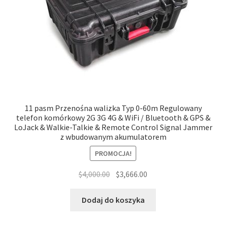
11 pasm Przenośna walizka Typ 0-60m Regulowany
telefon komórkowy 2G 3G 4G & WiFi / Bluetooth & GPS &
LoJack & Walkie-Talkie & Remote Control Signal Jammer
z wbudowanym akumulatorem
PROMOCJA!
Pierwotna
Aktualna
$
4,000.00
$
3,666.00
cena
cena
wynosiła:
wynosi:
Dodaj do koszyka
$4,000.00.
$3,666.00.