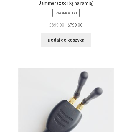
Jammer (z torbą na ramię)
PROMOCJA!
Pierwotna
Aktualna
$
899.00
$
799.00
cena
cena
wynosiła:
wynosi:
Dodaj do koszyka
$899.00.
$799.00.