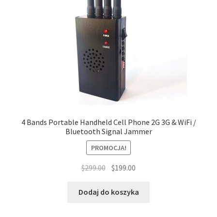
4 Bands Portable Handheld Cell Phone 2G 3G & WiFi /
Bluetooth Signal Jammer
PROMOCJA!
Pierwotna
Aktualna
$
299.00
$
199.00
cena
cena
wynosiła:
wynosi:
Dodaj do koszyka
$299.00.
$199.00.