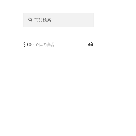
検
検
索
索
対
象:
$
0.00
0個の商品