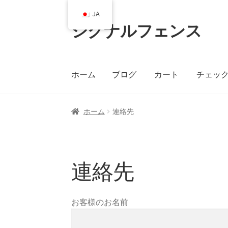
JA
シグナルフェンス
ナ
コ
ビ
ン
ゲ
テ
ー
ン
ホーム
ブログ
カート
チェッ
シ
ツ
ョ
へ
ン
ス
ホーム
ブログ
カート
チェックアウト
連絡
ホーム
連絡先
へ
キ
ス
ッ
キ
プ
ッ
連絡先
プ
お客様のお名前