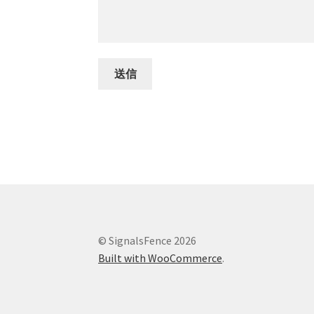
© SignalsFence 2026
Built with WooCommerce
.