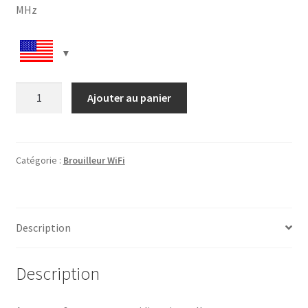
MHz
quantité
Ajouter au panier
de
6
Bands
Portable
Catégorie :
Brouilleur WiFi
Handheld
Cell
Phone
Description
2G
3G
4G
Description
&
WiFi