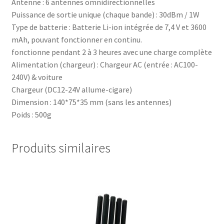
Antenne : 6 antennes omnidirectionnelles
/
Puissance de sortie unique (chaque bande) : 30dBm / 1W
Car
Type de batterie : Batterie Li-ion intégrée de 7,4 V et 3600
GPS
mAh, pouvant fonctionner en continu.
Tracker
fonctionne pendant 2 à 3 heures avec une charge complète
Signal
Alimentation (chargeur) : Chargeur AC (entrée : AC100-
Jammer
240V) & voiture
Chargeur (DC12-24V allume-cigare)
Dimension : 140*75*35 mm (sans les antennes)
Poids : 500g
Produits similaires