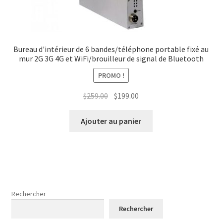
Bureau d'intérieur de 6 bandes/téléphone portable fixé au
mur 2G 3G 4G et WiFi/brouilleur de signal de Bluetooth
PROMO !
Le
Le
$
259.00
$
199.00
prix
prix
initial
actuel
Ajouter au panier
était :
est :
$259.00.
$199.00.
Rechercher
Rechercher