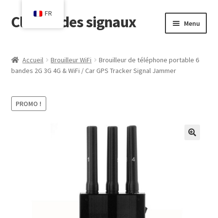
FR
Clôture des signaux
Aller
Aller
Menu
à
au
la
contenu
Accueil
navigation
Accueil
Brouilleur WiFi
Brouilleur de téléphone portable 6
bandes 2G 3G 4G & WiFi / Car GPS Tracker Signal Jammer
Blog
Chariot
PROMO !
Sortie de caisse
Contact
Mon compte
Boutique