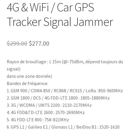
4G & WiFi / Car GPS
Tracker Signal Jammer
Le
Le
$
299.00
$
277.00
prix
prix
Rayon de brouillage : ≤ 15m (@-75dBm, dépend toujours du
initial
actuel
signal)
était :
est :
dans une zone donnée)
Bandes de fréquence:
$299.00.
$277.00.
1. GSM 900 / CDMA 850 / RC868 / RC915 / LoRa : 850-960MHz
2. GSM 1800 / DCS / 4G FDD-LTE 1800 : 1805-1880MHz
3. 3G / WCDMA / UMTS 2100 : 2110-2170MHz
4. 4G FDD&TD-LTE 2600 : 2570-2690MHz
5. 4G FDD-LTE 800 : 758-821MHz
6. GPS L1 / Galileo E1 / Glonass L1 / BeiDou B1 : 1520-1620