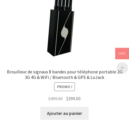
USD
Brouilleur de signaux 8 bandes pour téléphone portable 2G
3G 4G & WiFi / Bluetooth & GPS & LoJack
PROMO !
Le
Le
$
499.00
$
399.00
prix
prix
initial
actuel
Ajouter au panier
était :
est :
$499.00.
$399.00.