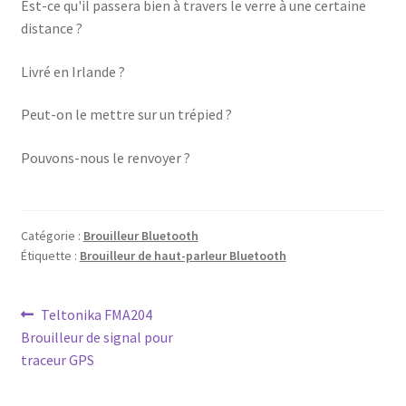
Est-ce qu'il passera bien à travers le verre à une certaine
distance ?
Livré en Irlande ?
Peut-on le mettre sur un trépied ?
Pouvons-nous le renvoyer ?
Catégorie :
Brouilleur Bluetooth
Étiquette :
Brouilleur de haut-parleur Bluetooth
Navigation
Article
Teltonika FMA204
précédent :
Brouilleur de signal pour
de
traceur GPS
l’article