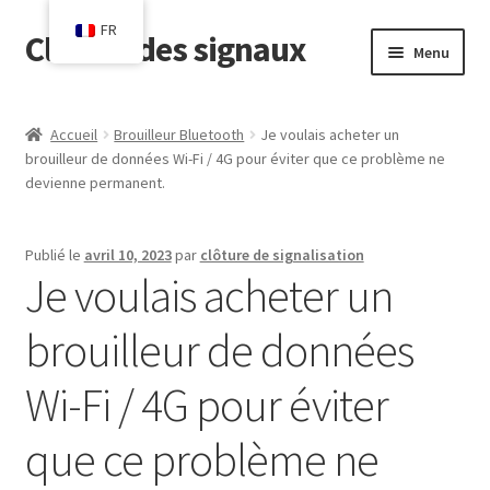
FR
Clôture des signaux
Aller
Aller
Menu
à
au
la
contenu
Accueil
navigation
Accueil
Brouilleur Bluetooth
Je voulais acheter un
brouilleur de données Wi-Fi / 4G pour éviter que ce problème ne
Blog
devienne permanent.
Chariot
Publié le
avril 10, 2023
par
clôture de signalisation
Je voulais acheter un
Sortie de caisse
brouilleur de données
Contact
Wi-Fi / 4G pour éviter
Mon compte
que ce problème ne
Boutique