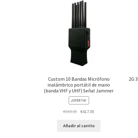
Custom 10 Bandas Micrófono
2G 3
inalámbrico portátil de mano
(banda VHF y UHF) Señal Jammer
¡OFERTA!
Original
Current
€
569.05
€
417.05
price
price
was:
is:
Añadir al carrito
€569.05.
€417.05.