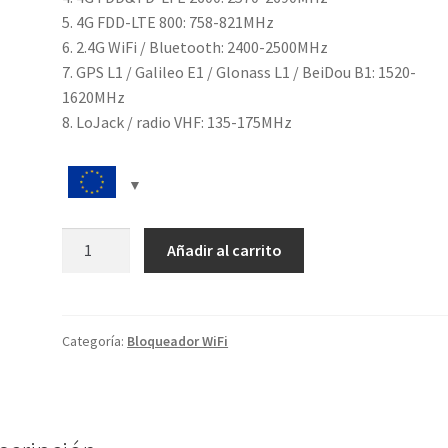
5. 4G FDD-LTE 800: 758-821MHz
6. 2.4G WiFi / Bluetooth: 2400-2500MHz
7. GPS L1 / Galileo E1 / Glonass L1 / BeiDou B1: 1520-
1620MHz
8. LoJack / radio VHF: 135-175MHz
8
Añadir al carrito
Bands
Portable
Handheld
Cell
Categoría:
Bloqueador WiFi
Phone
2G
3G
4G