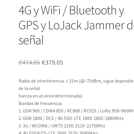
4G y WiFi / Bluetooth y
GPS y LoJack Jammer d
señal
Original
Current
€
474.05
€
379.05
price
price
Radio de interferencia: ≤ 15m (@-75dBm, sigue dependi
was:
is:
de la señal
€474.05.
€379.05.
fuerza en un área determinada)
Bandas de frecuencia:
1. GSM 900 / CDMA 850 / RC868 / RC915 / LoRa: 850-960M
2. GSM 1800 / DCS / 4G FDD-LTE 1800: 1805-1880MHz
3. 3G / WCDMA / UMTS 2100: 2110-2170MHz
4. 4G FDD&TD-LTE 2600: 2570-2690MHz