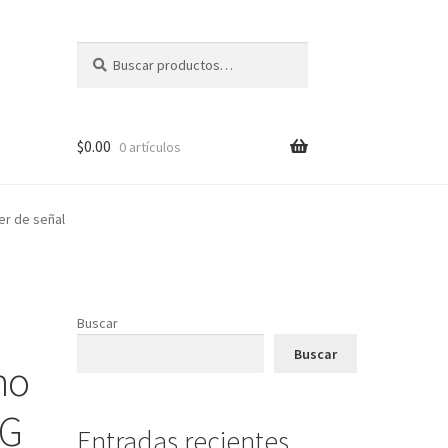
Buscar
Buscar
por:
$
0.00
0 artículos
er de señal
Buscar
Buscar
no
3G
Entradas recientes