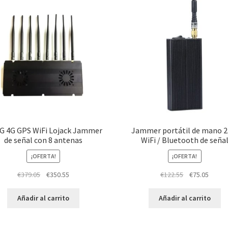
G 4G GPS WiFi Lojack Jammer
Jammer portátil de mano 2
de señal con 8 antenas
WiFi / Bluetooth de seña
¡OFERTA!
¡OFERTA!
Original
Current
Original
Curren
€
379.05
€
350.55
€
122.55
€
75.05
price
price
price
price
was:
is:
was:
is:
Añadir al carrito
Añadir al carrito
€379.05.
€350.55.
€122.55.
€75.05