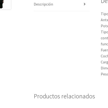
De
Descripción
Tipo
Ante
Pote
Tipo
con
func
Fuen
Coc
Carg
Dime
Peso
Productos relacionados