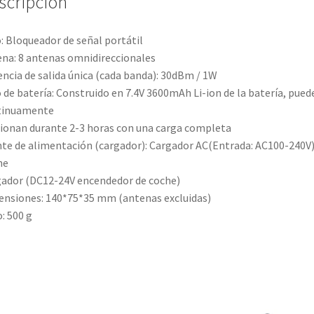
scripción
&
WiFi
: Bloqueador de señal portátil
/
na: 8 antenas omnidireccionales
Bluetooth
ncia de salida única (cada banda): 30dBm / 1W
&
 de batería: Construido en 7.4V 3600mAh Li-ion de la batería, pued
GPS
tinuamente
&
ionan durante 2-3 horas con una carga completa
LoJack
te de alimentación (cargador): Cargador AC(Entrada: AC100-240V)
Signal
he
Jammer
ador (DC12-24V encendedor de coche)
cantidad
nsiones: 140*75*35 mm (antenas excluidas)
: 500 g