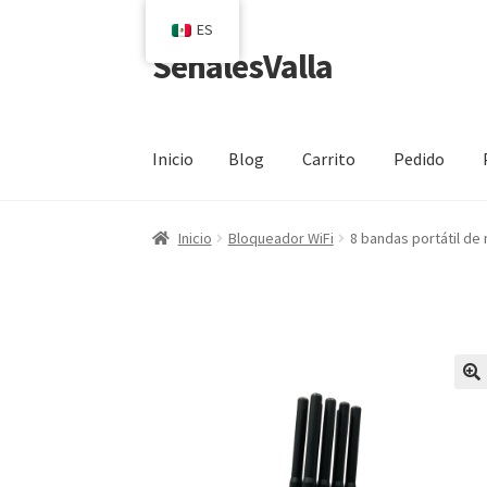
ES
SeñalesValla
Saltar
Ir
a
al
navegación
contenido
Inicio
Blog
Carrito
Pedido
Inicio
Blog
Carrito
Pedido
Póngase en contac
Inicio
Bloqueador WiFi
8 bandas portátil de