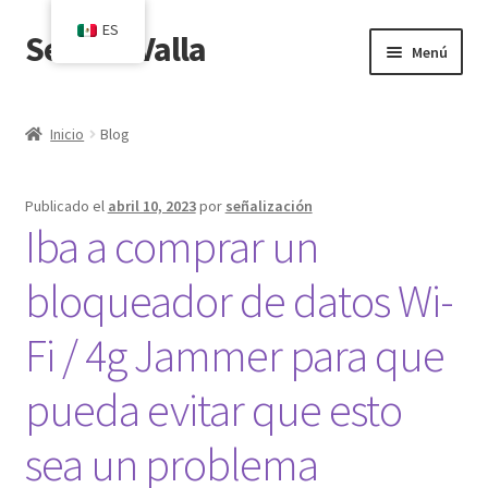
ES
SeñalesValla
Saltar
Ir
Menú
a
al
navegación
contenido
Inicio
Inicio
Blog
Blog
Publicado el
abril 10, 2023
por
señalización
Carrito
Iba a comprar un
Pedido
bloqueador de datos Wi-
Póngase en contacto con
Fi / 4g Jammer para que
pueda evitar que esto
Mi cuenta
sea un problema
Tienda